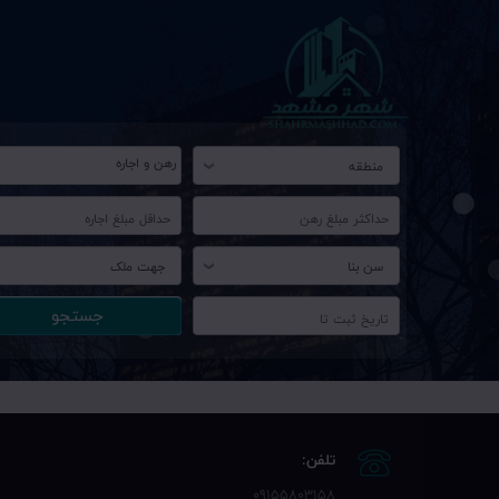
منطقه
سن بنا
جهت ملک
تلفن:
09155803158